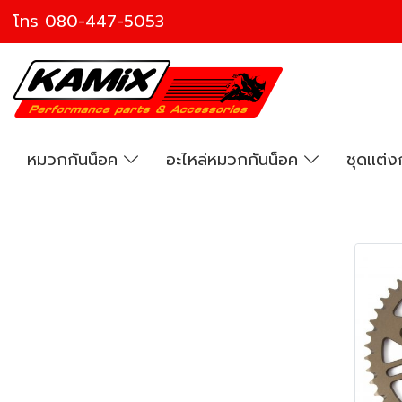
โทร
080-447-5053
หมวกกันน็อค
อะไหล่หมวกกันน็อค
ชุดแต่