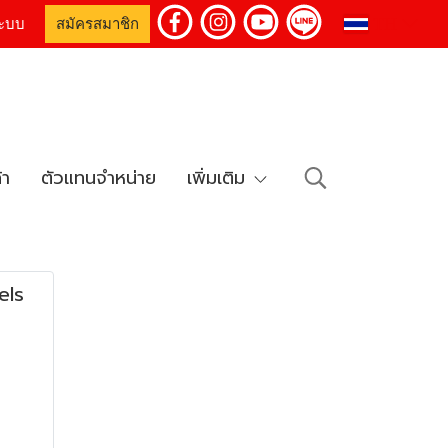
TH
่ระบบ
สมัครสมาชิก
้า
ตัวแทนจำหน่าย
เพิ่มเติม
els