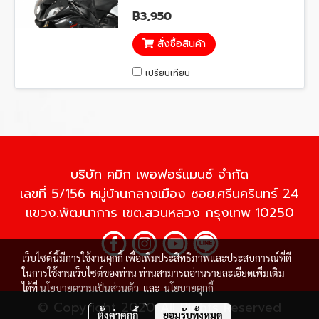
฿3,950
สั่งซื้อสินค้า
เปรียบเทียบ
บริษัท คมิก เพอฟอร์แมนซ์ จำกัด
เลขที่ 5/156 หมู่บ้านกลางเมือง ซอย.ศรีนครินทร์ 24
แขวง.พัฒนาการ เขต.สวนหลวง กรุงเทพ 10250
เว็บไซต์นี้มีการใช้งานคุกกี้ เพื่อเพิ่มประสิทธิภาพและประสบการณ์ที่ดี
ในการใช้งานเว็บไซต์ของท่าน ท่านสามารถอ่านรายละเอียดเพิ่มเติม
ได้ที่
นโยบายความเป็นส่วนตัว
และ
นโยบายคุกกี้
© Copyright 2020 All Rights Reserved
ตั้งค่าคุกกี้
ยอมรับทั้งหมด