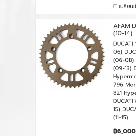
เปรียบเ
AFAM D
(10-14)
DUCATI 
06) DUC
(06-08)
(09-13)
Hypermo
796 Mon
821 Hype
DUCATI 8
15) DUCA
(11-15)
฿6,000