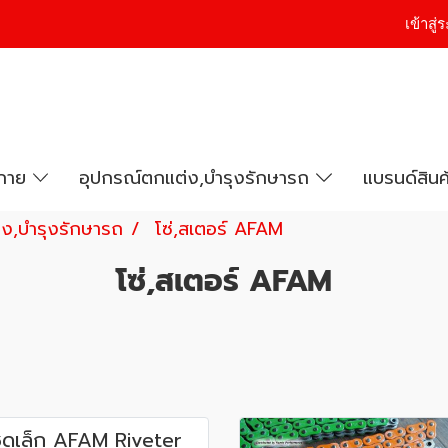
เข้าสู
งกาย
อุปกรณ์ตกแต่ง,บำรุงรักษารถ
แบรนด์สินค
ง,บำรุงรักษารถ
โซ่,สเตอร์ AFAM
โซ่,สเตอร์ AFAM
่ชุดเล็ก AFAM Riveter