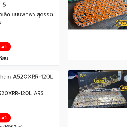
v 5
่ชุดเล็ก แบบพกพา สุดฮอต
ย
สินค้า
ทียบ
hain A520XRR-120L
A520XRR-120L ARS
สินค้า
บัติให้เลือก)