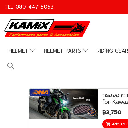
TEL
080-447-5053
HELMET
HELMET PARTS
RIDING GEA
กรองอากาศ
for Kawa
฿3,750
Add to 