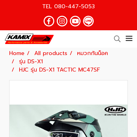
TEL
080-447-5053
Home
All products
หมวกกันน็อค
รุ่น DS-X1
HJC รุ่น DS-X1 TACTIC MC47SF