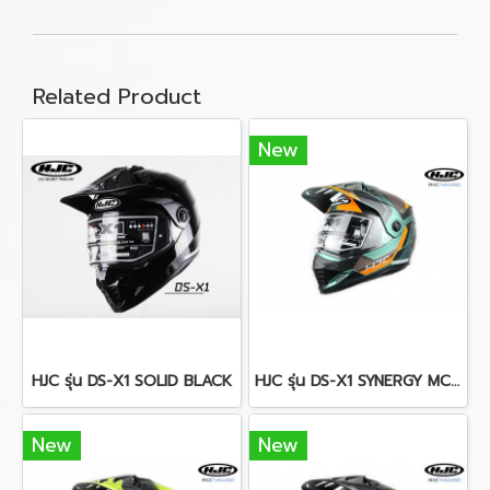
Related Product
New
HJC รุ่น DS-X1 SOLID BLACK
HJC รุ่น DS-X1 SYNERGY MC47SF
New
New