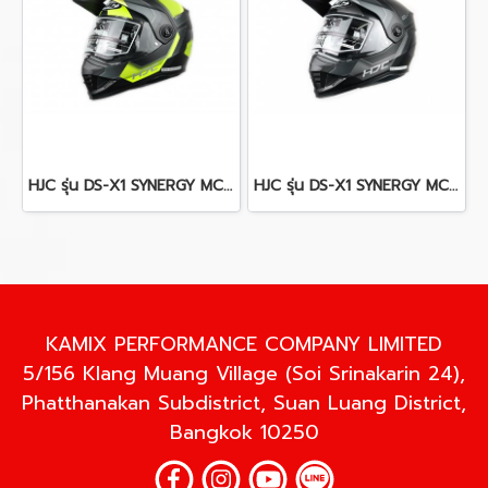
HJC รุ่น DS-X1 SYNERGY MC3HSF
HJC รุ่น DS-X1 SYNERGY MC5SF
KAMIX PERFORMANCE COMPANY LIMITED
5/156 Klang Muang Village (Soi Srinakarin 24),
Phatthanakan Subdistrict, Suan Luang District,
Bangkok 10250