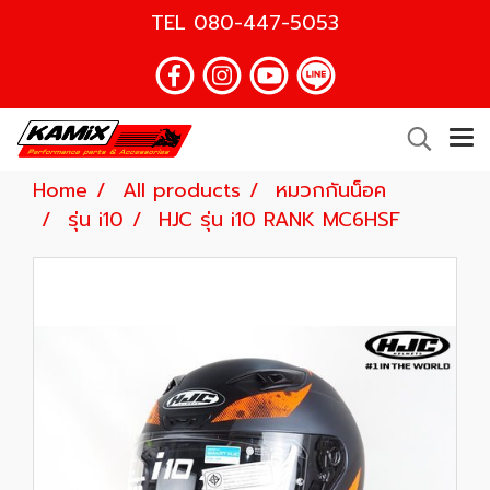
TEL
080-447-5053
Home
All products
หมวกกันน็อค
รุ่น i10
HJC รุ่น i10 RANK MC6HSF