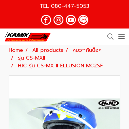
TEL
080-447-5053
Home
All products
หมวกกันน็อค
รุ่น CS-MXII
HJC รุ่น CS-MX II ELLUSION MC2SF