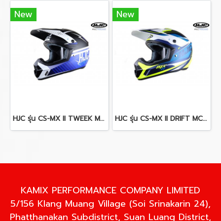
New
New
HJC รุ่น CS-MX II TWEEK MC2SF
HJC รุ่น CS-MX II DRIFT MC3HSF
KAMIX PERFORMANCE COMPANY LIMITED
5/156 Klang Muang Village (Soi Srinakarin 24),
Phatthanakan Subdistrict, Suan Luang District,