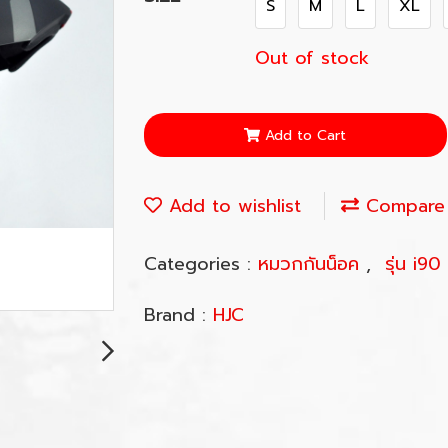
S
M
L
XL
Out of stock
Add to Cart
Add to wishlist
Compare
Categories :
หมวกกันน็อค
,
รุ่น i90
Brand :
HJC