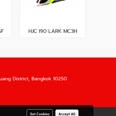
SF
HJC I90 LARK MC3H
Luang District, Bangkok 10250
Set Cookies
Accept All