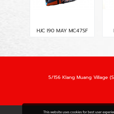
HJC I90 MAY MC47SF
5/156 Klang Muang Village (S
This website uses cookies for best user experi