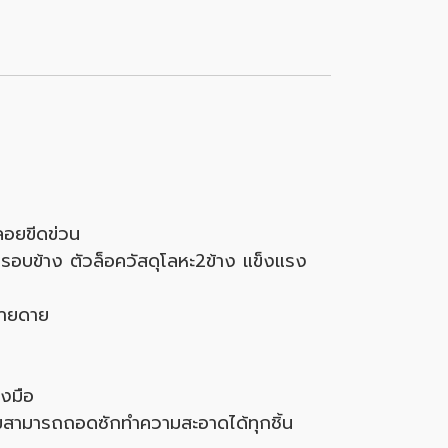
ลอยขีดข่วน
นรอบข้าง ตัวล็อควัสดุโลหะ2ข้าง แข็งแรง
่ายดาย
องมือ
วมสามารถถอดซักทำความสะอาดได้ทุกชิ้น