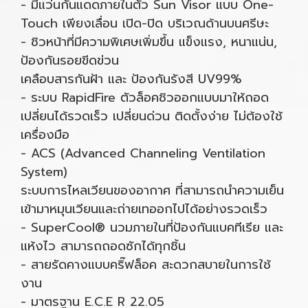
- มีแว่นกันแดดภายในตัว Sun Visor แบบ One-
Touch เพียงเลื่อน เปิด-ปิด บริเวณด้านบนศรีษะ
- ชิวหน้าที่มีความพิเศษเพิ่มขึ้น แข็งแรง, หนาแน่น,
ป้องกันรอยขีดข่วน
เคลือบสารกันฝ้า และ ป้องกันรังสี UV99%
- ระบบ RapidFire ตัวล็อคชิวออกแบบมาให้ถอด
เปลี่ยนได้รวดเร็ว เปลี่ยนด่วน ติดตั้งง่าย ไม่ต้องใช้
เครื่องมือ
- ACS (Advanced Channeling Ventilation
System)
ระบบการไหลเวียนของอากาศ ที่สามารถนำความเย็น
เข้ามาหมุนเวียนและถ่ายเทออกไปได้อย่างรวดเร็ว
- SuperCool® นวมภายในที่ป้องกันแบคทีเรีย และ
แห้งไว สามารถถอดซักได้ทุกชิ้น
- สายรัดคางแบบคริ๊ฟล็อค สะดวกสบายในการใช้
งาน
- มาตรฐาน E.C.E R 22.05