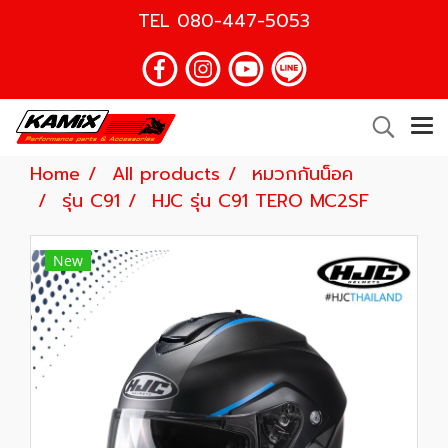
TEL
080-447-5053
Home
All products
หมวกกันน็อค
รุ่น C91
HJC รุ่น C91 TERO MC2SF
New