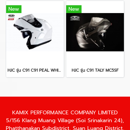
New
New
HJC รุ่น C91 C91 PEAL WHITE
HJC รุ่น C91 TALY MC5SF
KAMIX PERFORMANCE COMPANY LIMITED
5/156 Klang Muang Village (Soi Srinakarin 24),
Phatthanakan Subdistrict, Suan Luang District,