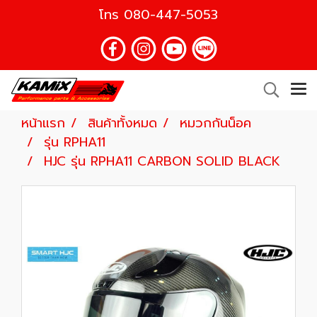
โทร
080-447-5053
หน้าแรก
สินค้าทั้งหมด
หมวกกันน็อค
รุ่น RPHA11
HJC รุ่น RPHA11 CARBON SOLID BLACK