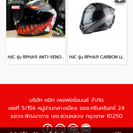
HJC รุ่น RPHA11 ANTI-VENOM
HJC รุ่น RPHA11 CARBON LITT MC1
บริษัท คมิก เพอฟอร์แมนซ์ จำกัด
เลขที่ 5/156 หมู่บ้านกลางเมือง ซอย.ศรีนครินทร์ 24
แขวง.พัฒนาการ เขต.สวนหลวง กรุงเทพ 10250