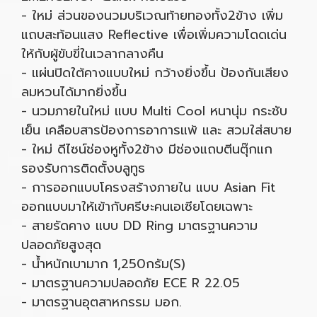
- ใหม่ ส่วนของนวมบริเวณท้ายทองทั้ง2ข้าง เพิ่ม
แถบสะท้อนแสง Reflective เพื่อเพิ่มความโดดเด่น
ให้กับผู้ขับขี่ในเวลากลางคืน
- แผ่นปิดใต้คางแบบใหม่ กว้างยิ่งขึ้น ป้องกันเสียง
ลมหวนได้มากยิ่งขึ้น
- นวมภายในใหม่ แบบ Multi Cool หนานุ่ม กระชับ
เย็น เคลือบสารป้องการอาการแพ้ และ สวมใส่สบาย
- ใหม่ ดีไซน์ช่องหูทั้ง2ข้าง มีช่องแถบตีนตุ๊กแก
รองรับการติดตั้งบลูทูธ
- การออกแบบโครงสร้างภายใน แบบ Asian Fit
ออกแบบมาให้เข้ากับศรีษะคนเอเซียโดยเฉพาะ
- สายรัดคาง แบบ DD Ring มาตรฐานความ
ปลอดภัยสูงสุด
- น้ำหนักเบามาก 1,250กรัม(S)
- มาตรฐานความปลอดภัย ECE R 22.05
- มาตรฐานอุตสาหกรรม มอก.