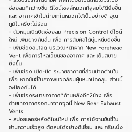
- ระบบแอร์โรไดนามิค พลิกโฉมดีไซน์ใหม่เต็มระบบ
ช่องลมที่กว้างขึ้น ดีไซน์เชลส์หมวกที่ลู่ลมได้ดียิ่งขึ้น
และ อากาศเข้าไปถ่ายเทในหมวกได้เป็นอย่างดี อุณ
ภูมิในศรีษะไม่ร้อน
- ตัวหมุนเปิดปิดช่องลม Precision Control ดีไซน์
ใหม่ เพิ่มยางกันลื่น เพื่อ การสัมผัสได้นุ่มหนึบยิ่งขึ้น
- เพิ่มช่องลม1จุด บริเวณหน้าผาก New Forehead
Vent เพื่อการไหลเวีียนของอากาศ และ เย็นสบาย
ยิ่งขึ้น
- เพิ่มช่อง เปิด-ปิด ระบายอากาศที่ส่วนปากด้านใน
เพื่อ หากขับขี่ในสภาพแวดล้อมฝุ่นหนาปกคลุม ส่วนนี้
จะป้องกันได้
- เพิ่มช่องระบายอากาศที่ด้านหลังอีก2ข้าง เพื่อ
ถ่ายเทอากาศออกมาจากจุดนี้ New Rear Exhaust
Vents
- สปอยเลอร์หลังดีไซน์ใหม่ เพื่อ การใช้งานขับขี่ใน
ย่านความเร็วสูง ตัดลมได้อย่างดีเยี่ยม และ ศรีษะนิ่ง