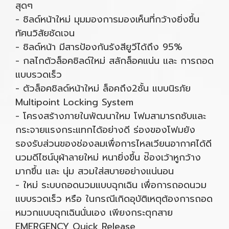
สุดๆ
- ชิลด์หน้าใหม่ มุมมองการมองเห็นที่กว้างยิ่งขึ้น
ทัศนวิสัยชัดเจน
- ชิลด์หน้า มีสารป้องกันรังสียูวีได้ถึง 95%
- กลไกตัวล็อคชิลด์ใหม่ สลักล็อคแน่น และ การถอด
แบบรวดเร็ว
- ตัวล็อคชิลด์หน้าใหม่ ล็อคถึง2ชั้น แบบนิรภัย
Multipoint Locking System
- โครงสร้างภายในพัฒนาใหม โฟมสามารถซับและ
กระจายแรงกระแทกได้อย่างดี ร่องของโฟมยัง
รองรับส่วนของช่องลมเพื่อการไหลเวียนอากาศได้ดี
นวมดีไซน์บุผ้าลายใหม่ หนายิ่งขึ้น ช่ิองเว้าหูกว้าง
มากขึ้น และ นุ่ม สวมใส่สบายอย่างแน่นอน
- ใหม่ ระบบถอดนวมแบบฉุกเฉิน เพื่อการถอดนวม
แบบรวดเร็ว หรือ ในกรณีเกิดอุบัติเหตุต้องการถอด
หมวกแบบฉุกเฉินนั่นเอง เพียงกระตุกสาย
EMERGENCY Quick Release