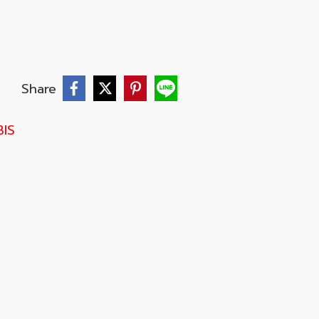
บ
Share
BIS