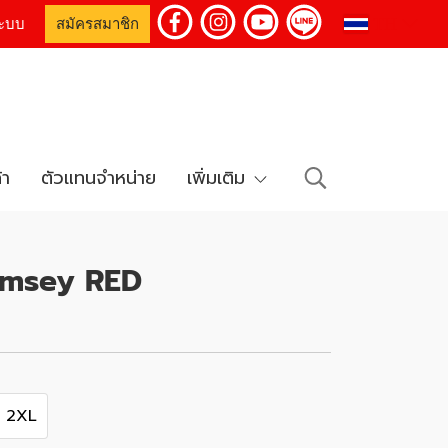
TH
่ระบบ
สมัครสมาชิก
้า
ตัวแทนจำหน่าย
เพิ่มเติม
amsey RED
2XL