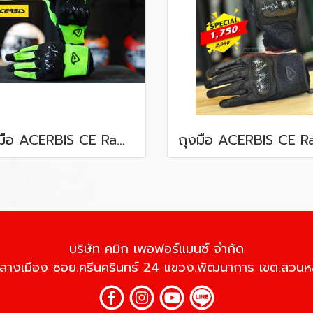
ถุงมือ ACERBIS CE Ramsey YELLOW
บริษัท คมิก เพอฟอร์แมนซ์ จำกัด
้านกลางเมือง ซอย.ศรีนครินทร์ 24 แขวง.พัฒนาการ เขต.สว