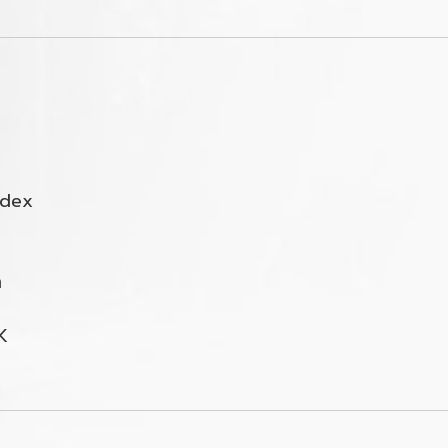
ndex
า
K