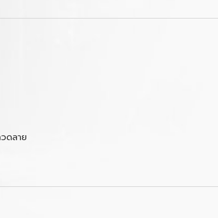
น์ลวดลาย