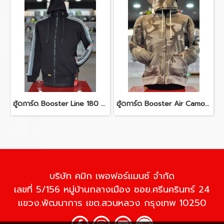
ฮู้ดการ์ด Booster Line 180 Black
ฮู้ดการ์ด Booster Air Camo 444
บริษัท คมิก เพอฟอร์แมนซ์ จำกัด
เลขที่ 5/156 หมู่บ้านกลางเมือง ซอย.ศรีนครินทร์ 24
แขวง.พัฒนาการ เขต.สวนหลวง กรุงเทพ 10250