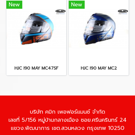
New
New
HJC I90 MAY MC47SF
HJC I90 MAY MC2
บริษัท คมิก เพอฟอร์แมนซ์ จำกัด
เลขที่ 5/156 หมู่บ้านกลางเมือง ซอย.ศรีนครินทร์ 24
แขวง.พัฒนาการ เขต.สวนหลวง กรุงเทพ 10250