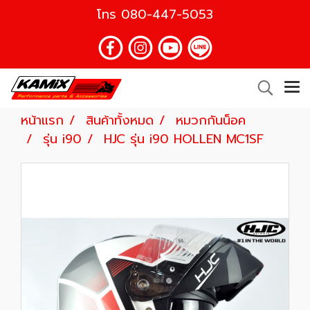
โทร
080-447-5053
หน้าแรก
สินค้าทั้งหมด
หมวกกันน็อค
รุ่น i90
HJC รุ่น i90 HOLLEN MC1SF