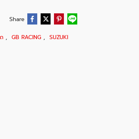
บ
Share
รถ
,
GB RACING
,
SUZUKI