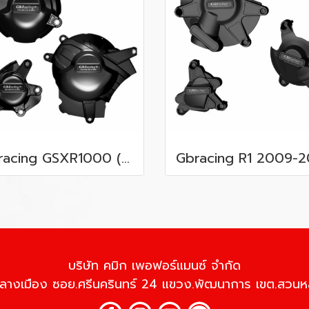
Gbracing GSXR1000 (L7)
Gbracing R1 2009-2
บริษัท คมิก เพอฟอร์แมนซ์ จำกัด
้านกลางเมือง ซอย.ศรีนครินทร์ 24 แขวง.พัฒนาการ เขต.สว