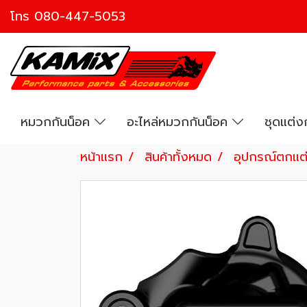
โทร
080-447-5053
หมวกกันน็อค
อะไหล่หมวกกันน็อค
ชุดแต่
หน้าแรก
สินค้าทั้งหมด
อุปกรณ์ตกแต่