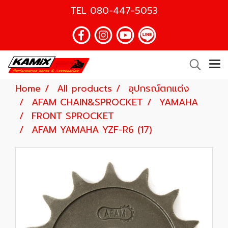
TEL
080-447-5053
Home
All products
อุปกรณ์ตกแต่ง
AFAM CHAIN&SPROCKET
YAMAHA
FRONT SPROCKET
AFAM YAMAHA YZF-R6 (17)