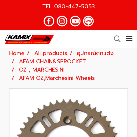
TEL
080-447-5053
Home
All products
อุปกรณ์ตกแต่ง
AFAM CHAIN&SPROCKET
OZ , MARCHESINI
AFAM OZ,Marchesini Wheels