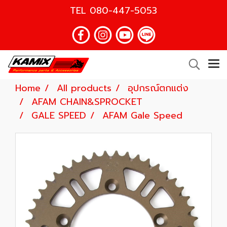
TEL
080-447-5053
Home
All products
อุปกรณ์ตกแต่ง
AFAM CHAIN&SPROCKET
GALE SPEED
AFAM Gale Speed