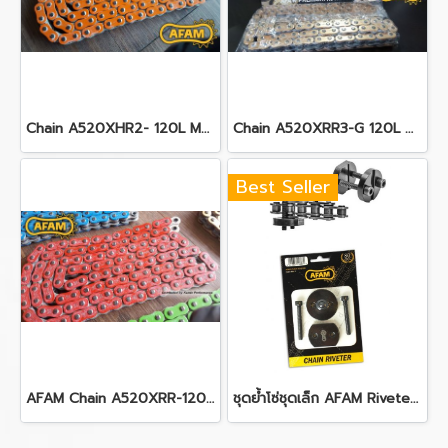
Chain A520XHR2- 120L MRS
Chain A520XRR3-G 120L ARS Gold
Best Seller
AFAM Chain A520XRR-120L ARS
ชุดย้ำโซ่ชุดเล็ก AFAM Riveter Easy Riv 5