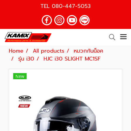
TEL
080-447-5053
Home
All products
หมวกกันน็อค
รุ่น i30
HJC i30 SLIGHT MC1SF
New