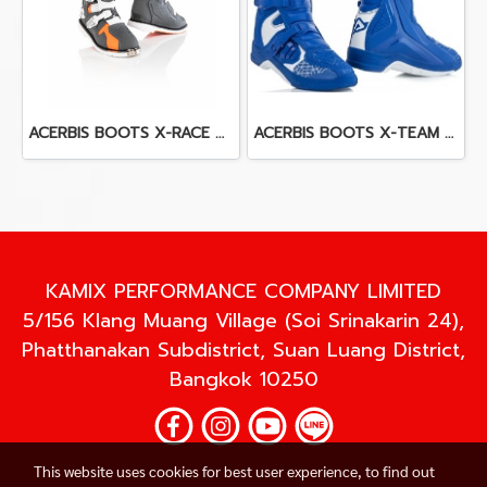
ACERBIS BOOTS X-RACE ORANGE/GREY
ACERBIS BOOTS X-TEAM BLUE/WHITE
KAMIX PERFORMANCE COMPANY LIMITED
5/156 Klang Muang Village (Soi Srinakarin 24),
Phatthanakan Subdistrict, Suan Luang District,
Bangkok 10250
This website uses cookies for best user experience, to find out