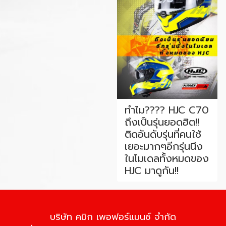
ทำไม???? HJC C70
ถึงเป็นรุ่นยอดฮิต!!
ติดอันดับรุ่นที่คนใช้
เยอะมากๆอีกรุ่นนึง
ในโมเดลทั้งหมดของ
HJC มาดูกัน!!
บริษัท คมิก เพอฟอร์แมนซ์ จำกัด