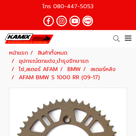
โทร
080-447-5053
หน้าแรก
สินค้าทั้งหมด
อุปกรณ์ตกแต่ง,บำรุงรักษารถ
โซ่,สเตอร์ AFAM
BMW
สเตอร์หลัง
AFAM BMW S 1000 RR (09-17)