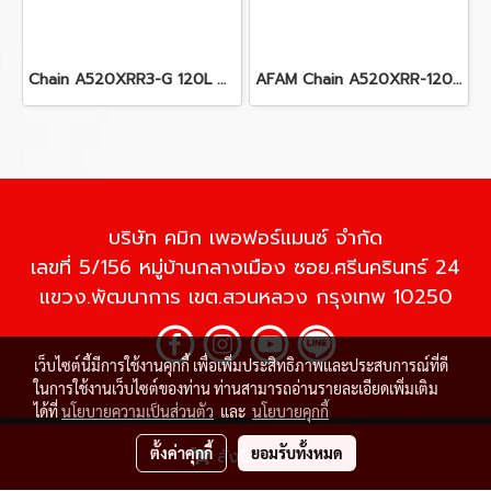
Chain A520XRR3-G 120L ARS Gold
AFAM Chain A520XRR-120L ARS
บริษัท คมิก เพอฟอร์แมนซ์ จำกัด
เลขที่ 5/156 หมู่บ้านกลางเมือง ซอย.ศรีนครินทร์ 24
แขวง.พัฒนาการ เขต.สวนหลวง กรุงเทพ 10250
เว็บไซต์นี้มีการใช้งานคุกกี้ เพื่อเพิ่มประสิทธิภาพและประสบการณ์ที่ดี
ในการใช้งานเว็บไซต์ของท่าน ท่านสามารถอ่านรายละเอียดเพิ่มเติม
ได้ที่
นโยบายความเป็นส่วนตัว
และ
นโยบายคุกกี้
© Copyright 2020 All Rights Reserved
ตั้งค่าคุกกี้
ยอมรับทั้งหมด
สั่งซื้อสินค้า
Powered by
MakeWebEasy.com