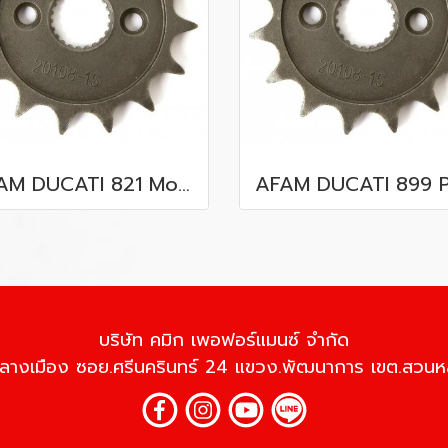
AFAM DUCATI 821 Monster (14-15)
บริษัท คมิก เพอฟอร์แมนซ์ จำกัด
้านกลางเมือง ซอย.ศรีนครินทร์ 24 แขวง.พัฒนาการ เขต.สว