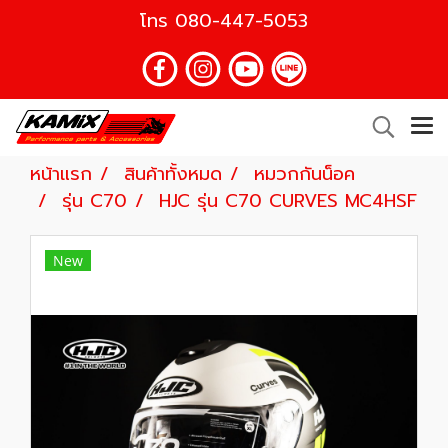
โทร
080-447-5053
หน้าแรก
สินค้าทั้งหมด
หมวกกันน็อค
รุ่น C70
HJC รุ่น C70 CURVES MC4HSF
New