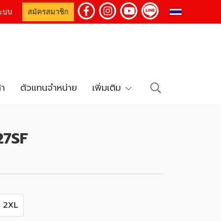
TH
่ระบบ
สมัครสมาชิก
้า
ตัวแทนจำหน่าย
เพิ่มเติม
27SF
2XL