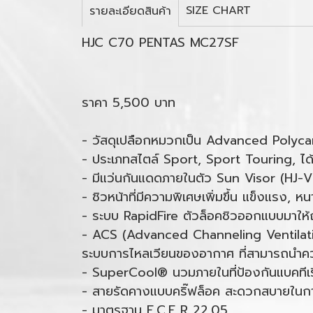
SIZE CHART
รายละเอียดสินค้า
HJC C70 PENTAS MC27SF
ราคา 5,500 บาท
- วัสดุเปลือกหมวกเป็น Advanced Polyc
- ประเภทสไตล์ Sport, Sport Touring, ได
- มีแว่นกันแดดภายในตัว Sun Visor (HJ-V
- ชิวหน้าที่มีความพิเศษเพิ่มขึ้น แข็งแรง,
- ระบบ RapidFire ตัวล็อคชิวออกแบบมาให้ถอด
- ACS (Advanced Channeling Ventilat
ระบบการไหลเวียนของอากาศ ที่สามารถนำควา
- SuperCool® นวมภายในที่ป้องกันแบคทีเร
- สายรัดคางแบบคริ๊ฟล็อค สะดวกสบายในก
- มาตรฐาน E.C.E R 22.05