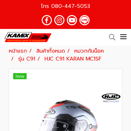
โทร
080-447-5053
หน้าแรก
สินค้าทั้งหมด
หมวกกันน็อค
รุ่น C91
HJC C91 KARAN MC1SF
New