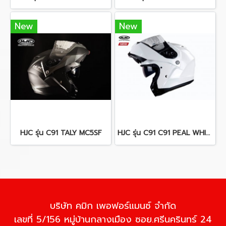
New
New
HJC รุ่น C91 TALY MC5SF
HJC รุ่น C91 C91 PEAL WHITE
บริษัท คมิก เพอฟอร์แมนซ์ จำกัด
เลขที่ 5/156 หมู่บ้านกลางเมือง ซอย.ศรีนครินทร์ 24